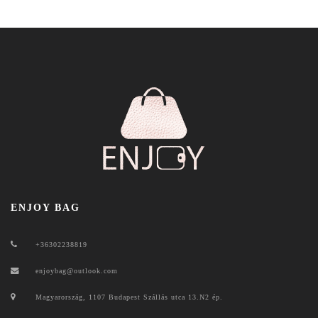
ENJOY BAG
+36302238819
enjoybag@outlook.com
Magyarország, 1107 Budapest Szállás utca 13.N2 ép.