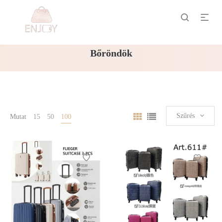
Bőröndök
Szűrés
Mutat
15
50
100