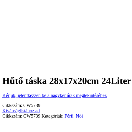
Hűtő táska 28x17x20cm 24Lite
Kérjük, jelentkezzen be a nagyker árak megtekintéséhez
Cikkszám:
CW5739
Kívánságlistához ad
Cikkszám:
CW5739
Kategóriák:
Férfi
,
Női