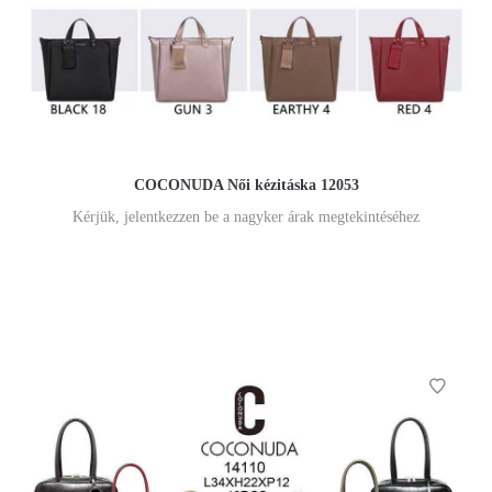
COCONUDA Női kézitáska 12053
Kérjük, jelentkezzen be a nagyker árak megtekintéséhez