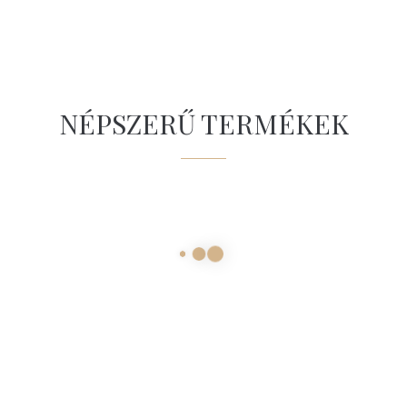
NÉPSZERŰ TERMÉKEK