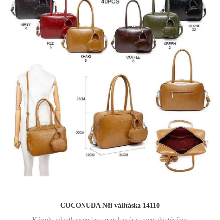
COCONUDA Női válltáska 14110
Kérjük, jelentkezzen be a nagyker árak megtekintéséhez