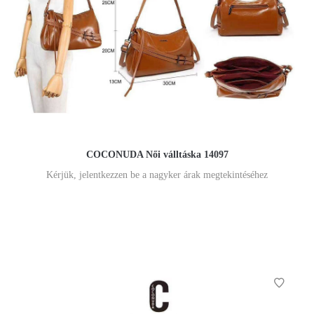
COCONUDA Női válltáska 14097
Kérjük, jelentkezzen be a nagyker árak megtekintéséhez