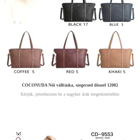
COCONUDA Női válltáska, szegecsed dísszel 12082
Kérjük, jelentkezzen be a nagyker árak megtekintéséhez