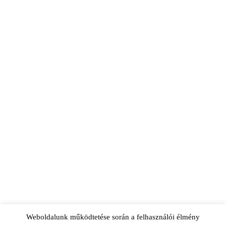
Weboldalunk működtetése során a felhasználói élmény