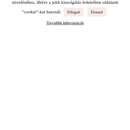
növeléséhez, illetve a jobb kiszolgálás érdekében oldalunk
“cookie”-kat használ.
Elfogad
Elutasít
További információ
ENJOY BAG
+36302238819
enjoybag@outlook.com
Magyarország, 1107 Budapest Szállás utca 13.N2 ép.
Termékkategóriák