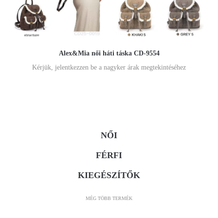
Alex&Mia női háti táska CD-9554
Kérjük, jelentkezzen be a nagyker árak megtekintéséhez
NŐI
FÉRFI
KIEGÉSZÍTŐK
MÉG TÖBB TERMÉK