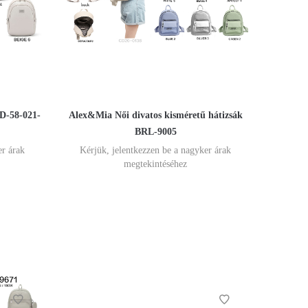
D-58-021-
Alex&Mia Női divatos kisméretű hátizsák
BRL-9005
er árak
Kérjük, jelentkezzen be a nagyker árak
megtekintéséhez