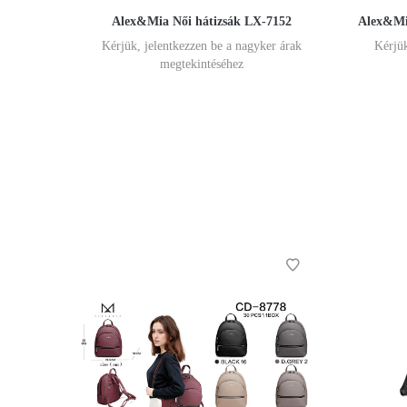
Alex&Mia Női hátizsák LX-7152
Alex&Mi
Kérjük, jelentkezzen be a nagyker árak
Kérjük
megtekintéséhez