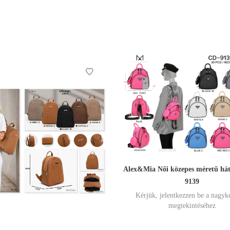
Alex&Mia Női közepes méretű hát
9139
Kérjük, jelentkezzen be a nagyk
megtekintéséhez