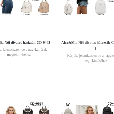
a Női divatos hátizsák CD-9402
Alex&Mia Női divatos hátozsák C
1
, jelentkezzen be a nagyker árak
megtekintéséhez
Kérjük, jelentkezzen be a nagyk
megtekintéséhez