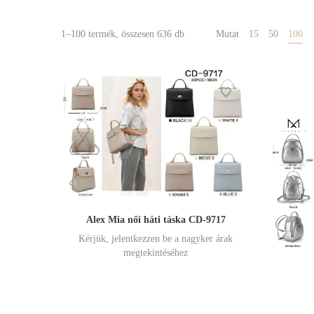
1–100 termék, összesen 636 db
Mutat
15
50
100
Alex Mia női háti táska CD-9717
Kérjük, jelentkezzen be a nagyker árak
megtekintéséhez