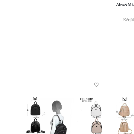
Alex&Mia
Kérjük