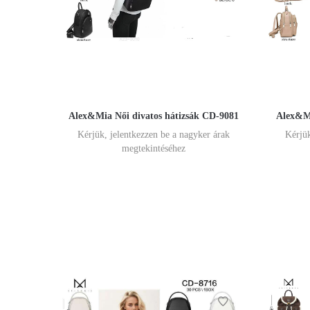
Alex&Mia Női divatos hátizsák CD-9081
Alex&Mi
Kérjük, jelentkezzen be a nagyker árak
Kérjük
megtekintéséhez