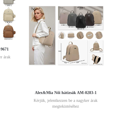
-9671
er árak
Alex&Mia Női hátizsák AM-0283-1
Kérjük, jelentkezzen be a nagyker árak
megtekintéséhez