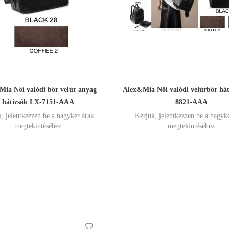
ia Női valódi bőr velúr anyag
Alex&Mia Női valódi velúrbőr há
hátizsák LX-7151-AAA
8821-AAA
, jelentkezzen be a nagyker árak
Kérjük, jelentkezzen be a nagyk
megtekintéséhez
megtekintéséhez