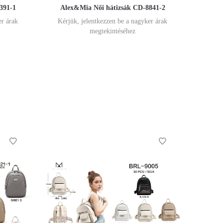
391-1
Alex&Mia Női hátizsák CD-8841-2
er árak
Kérjük, jelentkezzen be a nagyker árak
megtekintéséhez