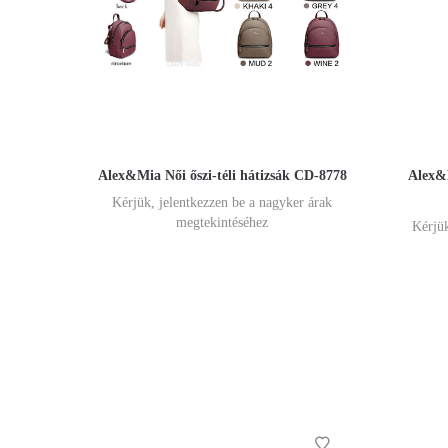
Alex&Mia Női őszi-téli hátizsák CD-8778
Alex&M
Kérjük, jelentkezzen be a nagyker árak
megtekintéséhez
Kérjük