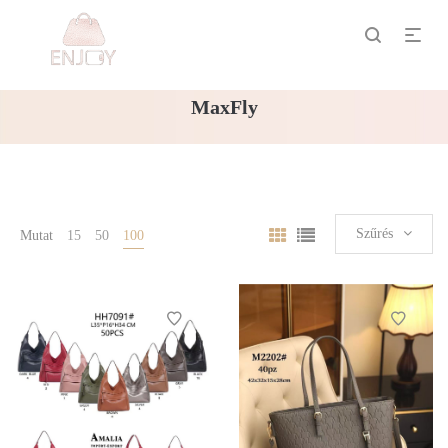
MaxFly
Szűrés
Mutat
15
50
100