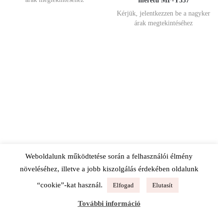
méretű MF-Y337
Kérjük, jelentkezzen be a nagyker
árak megtekintéséhez
Weboldalunk működtetése során a felhasználói élmény
növeléséhez, illetve a jobb kiszolgálás érdekében oldalunk
“cookie”-kat használ.
Elfogad
Elutasít
További információ
MAXFLY Női praktikus
MAXFLY Női praktikus