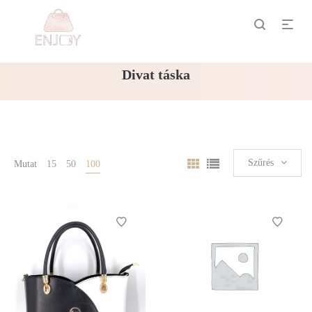
Divat táska
Szűrés
Mutat
15
50
100