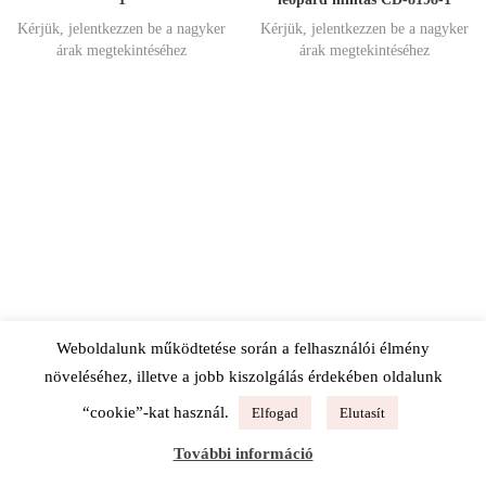
Kérjük, jelentkezzen be a nagyker
Kérjük, jelentkezzen be a nagyker
árak megtekintéséhez
árak megtekintéséhez
Weboldalunk működtetése során a felhasználói élmény
növeléséhez, illetve a jobb kiszolgálás érdekében oldalunk
“cookie”-kat használ.
Elfogad
Elutasít
További információ
Alex&Mia Női oldaltáska SDE-
Alex&Mia Női oldaltáska,