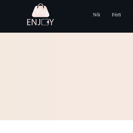
Női
Férfi