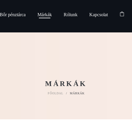
Bőr pénztárca
Márkák
Rólunk
Kapcsolat
MÁRKÁK
FŐOLDAL
/
MÁRKÁK