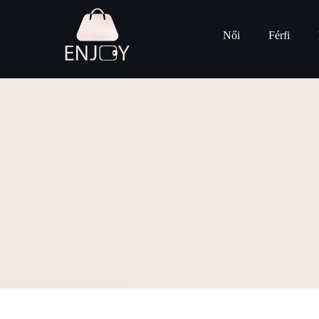
Női
Férfi