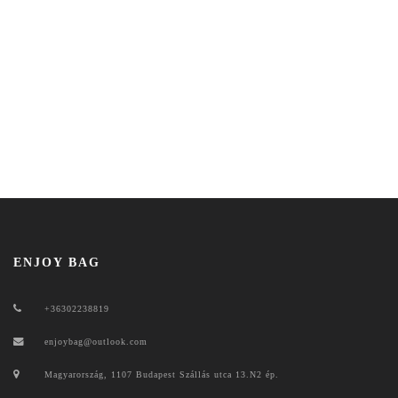
ENJOY BAG
+36302238819
enjoybag@outlook.com
Magyarország, 1107 Budapest Szállás utca 13.N2 ép.