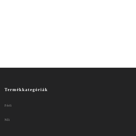
Termékkategóriák
Férfi
Női