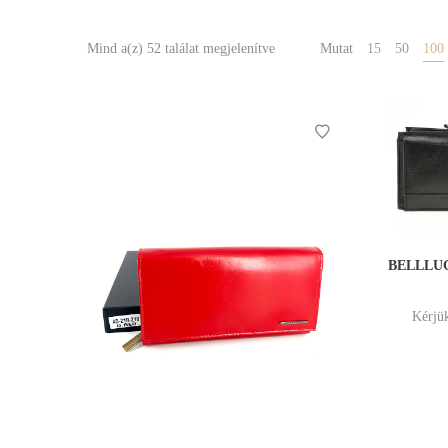
Mind a(z) 52 találat megjelenítve
Mutat
15
50
100
BELLLUGI
Kérjük