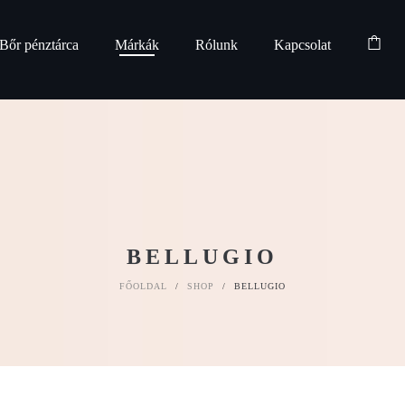
Bőr pénztárca
Márkák
Rólunk
Kapcsolat
BELLUGIO
FŐOLDAL
/
SHOP
/
BELLUGIO