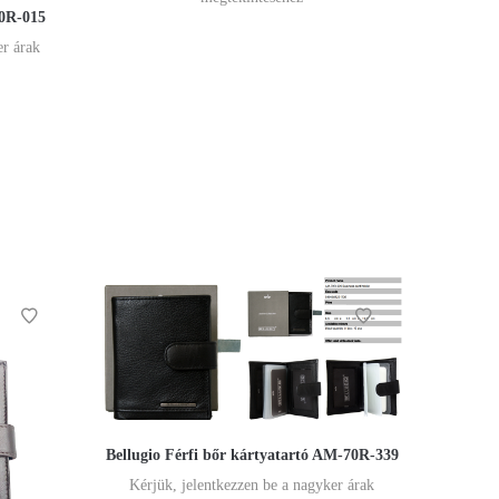
10R-015
er árak
Bellugio Férfi bőr kártyatartó AM-70R-339
Kérjük, jelentkezzen be a nagyker árak