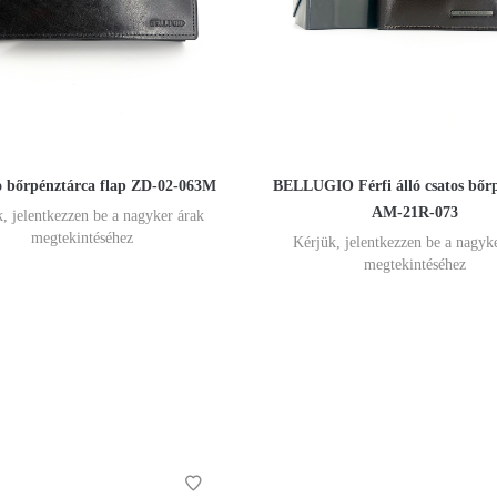
o bőrpénztárca flap ZD-02-063M
BELLUGIO Férfi álló csatos bőr
AM-21R-073
, jelentkezzen be a nagyker árak
megtekintéséhez
Kérjük, jelentkezzen be a nagyk
megtekintéséhez