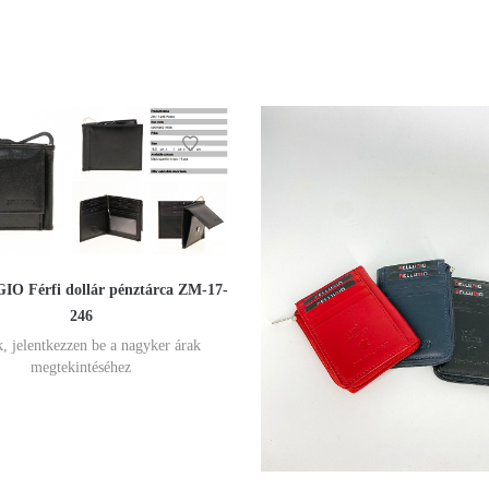
O Férfi dollár pénztárca ZM-17-
246
, jelentkezzen be a nagyker árak
megtekintéséhez