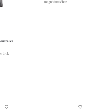
megtekintéséhez
pénztárca
er árak