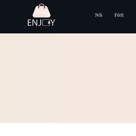
Női
Férfi