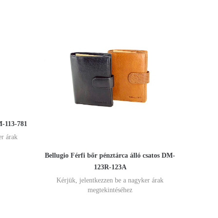
M-113-781
er árak
Bellugio Férfi bőr pénztárca álló csatos DM-
123R-123A
Kérjük, jelentkezzen be a nagyker árak
megtekintéséhez