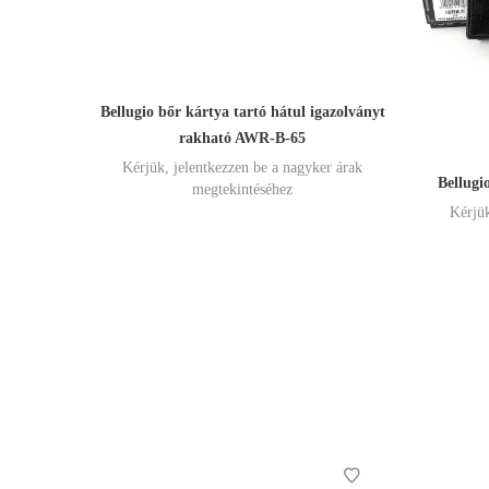
Bellugio bőr kártya tartó hátul igazolványt
rakható AWR-B-65
Kérjük, jelentkezzen be a nagyker árak
Bellugi
megtekintéséhez
Kérjük