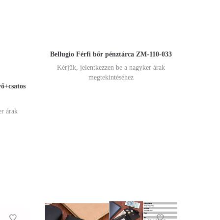
Bellugio Férfi bőr pénztárca ZM-110-033
Kérjük, jelentkezzen be a nagyker árak
megtekintéséhez
vő+csatos
er árak