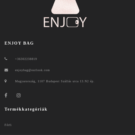
ENJOY BAG
+36302238819
enjoybag@outlook.com
Magyarország, 1107 Budapest Szállás utca 13.N2 ép.
Termékkategóriák
Férfi