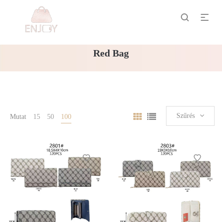
Red Bag
Szűrés
Mutat
15
50
100