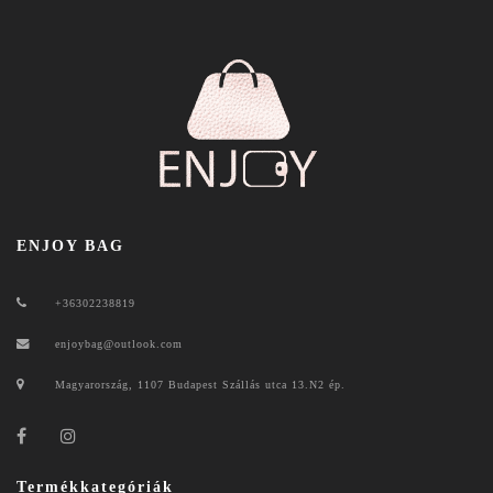
ENJOY BAG
+36302238819
enjoybag@outlook.com
Magyarország, 1107 Budapest Szállás utca 13.N2 ép.
Termékkategóriák