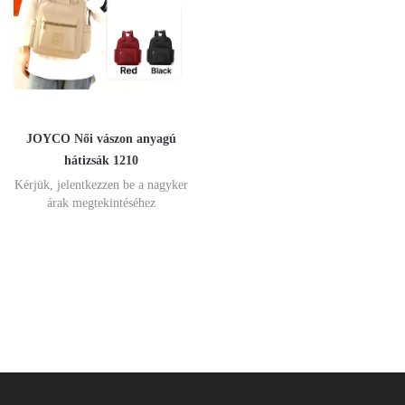
JOYCO Női vászon anyagú
hátizsák 1210
Kérjük, jelentkezzen be a nagyker
árak megtekintéséhez