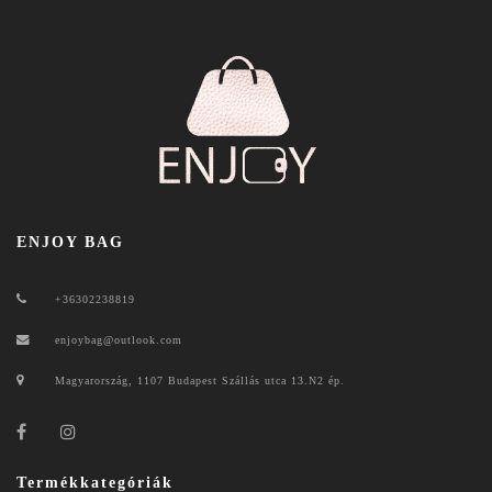
ENJOY BAG
+36302238819
enjoybag@outlook.com
Magyarország, 1107 Budapest Szállás utca 13.N2 ép.
Termékkategóriák