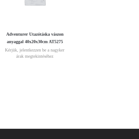
Adventurer Utazótáska vászon
anyaggal 40x20x30cm AT5275
Kérjük, jelentkezzen be a nagyker
árak megtekintéséhez