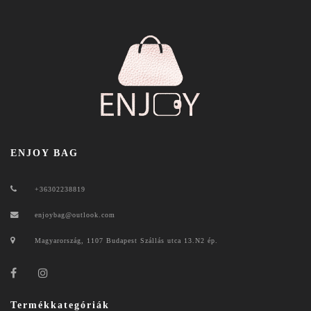
ENJOY BAG
+36302238819
enjoybag@outlook.com
Magyarország, 1107 Budapest Szállás utca 13.N2 ép.
Termékkategóriák