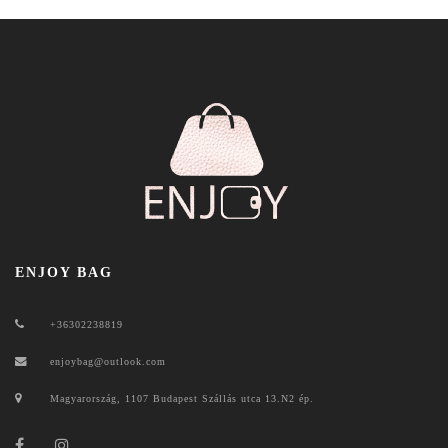
ENJOY BAG
+36302238819
enjoybag@outlook.com
Magyarország, 1107 Budapest Szállás utca 13.N2 ép.