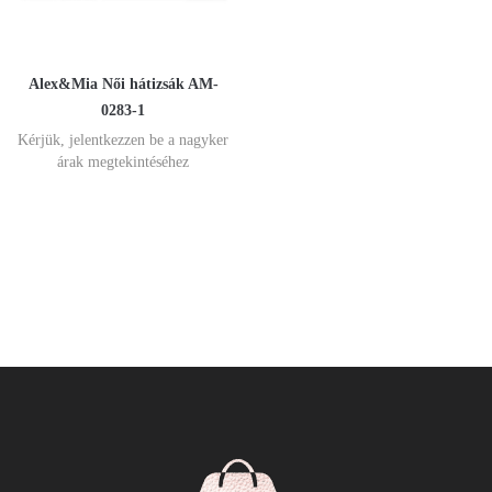
Alex&Mia Női hátizsák AM-
0283-1
Kérjük, jelentkezzen be a nagyker
árak megtekintéséhez