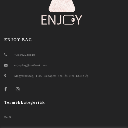
ENJOY BAG
+36302238819
enjoybag@outlook.com
Magyarország, 1107 Budapest Szállás utca 13.N2 ép.
Termékkategóriák
Férfi