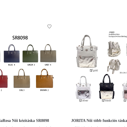
viaRosa Női kézitáska SR8098
JORITA Női több funkciós tásk