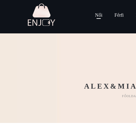
Női
Férfi
ALEX&MIA
FŐOLDA