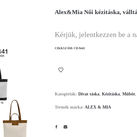
Alex&Mia Női kézitáska, vállt
Kérjük, jelentkezzen be a 
CIKKSZÁM:
CD-9441
Kategóriák:
Divat táska
,
Kézitáska
,
Műbőr
Termék márka:
ALEX & MIA