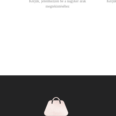
Kérjük, jelentkezzen be a nagyker árak
Kérjük
megtekintéséhez