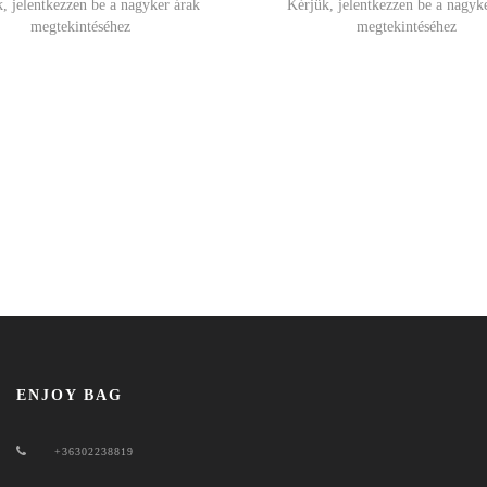
, jelentkezzen be a nagyker árak
Kérjük, jelentkezzen be a nagyk
megtekintéséhez
megtekintéséhez
ENJOY BAG
+36302238819