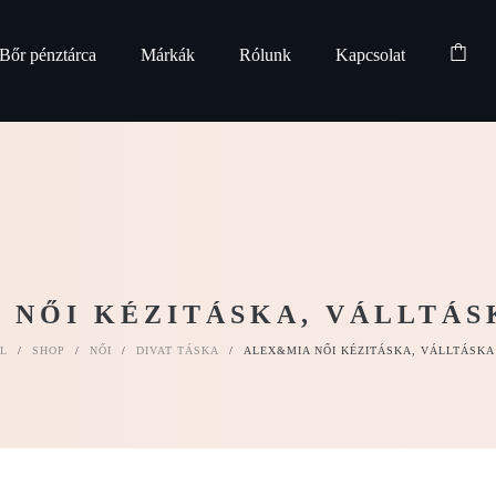
Bőr pénztárca
Márkák
Rólunk
Kapcsolat
 NŐI KÉZITÁSKA, VÁLLTÁSK
L
/
SHOP
/
NŐI
/
DIVAT TÁSKA
/
ALEX&MIA NŐI KÉZITÁSKA, VÁLLTÁSKA 