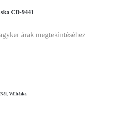
áska CD-9441
nagyker árak megtekintéséhez
,
Női
,
Válltáska