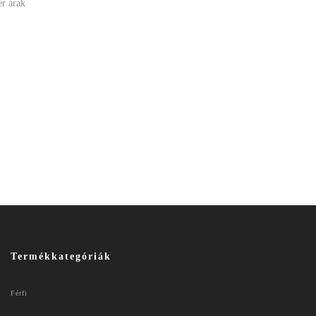
er árak
Termékkategóriák
Férfi