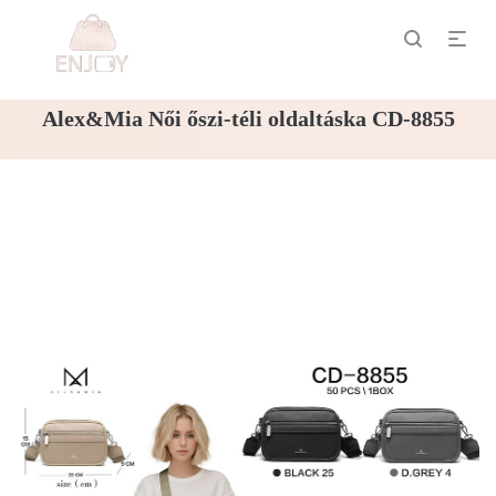
Alex&Mia Női őszi-téli oldaltáska CD-8855