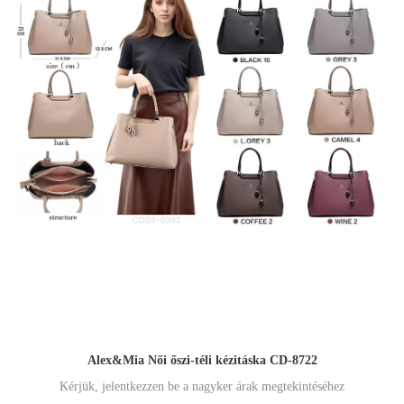
Alex&Mia Női őszi-téli kézitáska CD-8722
Kérjük, jelentkezzen be a nagyker árak megtekintéséhez