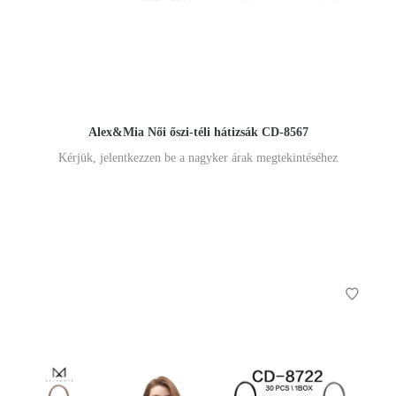
Alex&Mia Női őszi-téli hátizsák CD-8567
Kérjük, jelentkezzen be a nagyker árak megtekintéséhez