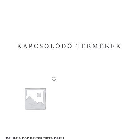
KAPCSOLÓDÓ TERMÉKEK
Bellugio bőr kártya tartó hátul