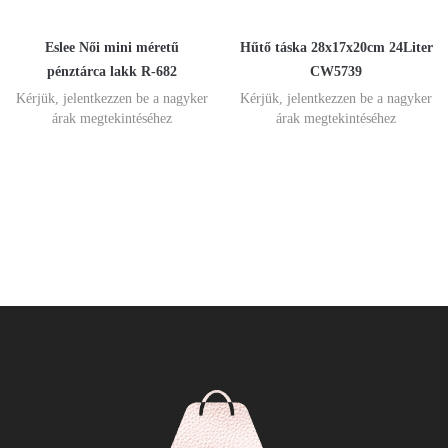
Eslee Női mini méretű
Hűtő táska 28x17x20cm 24Liter
pénztárca lakk R-682
CW5739
Kérjük, jelentkezzen be a nagyker
Kérjük, jelentkezzen be a nagyker
árak megtekintéséhez
árak megtekintéséhez