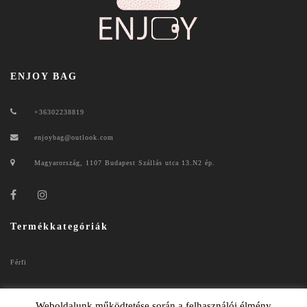
ENJOY BAG
+36302238819
enjoybag@outlook.com
Magyarország, 1107 Budapest Szállás utca 13.N2 ép.
Termékkategóriák
Férfi
Női
Weboldalunk működtetése során a felhasználói élmény