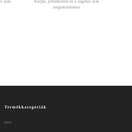
er árak
Kérjük, jelentkezzen be a nagyker árak
megtekintéséhez
Termékkategóriák
Férfi