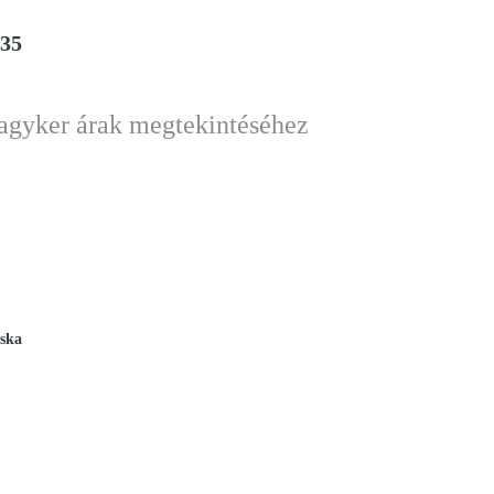
535
nagyker árak megtekintéséhez
áska