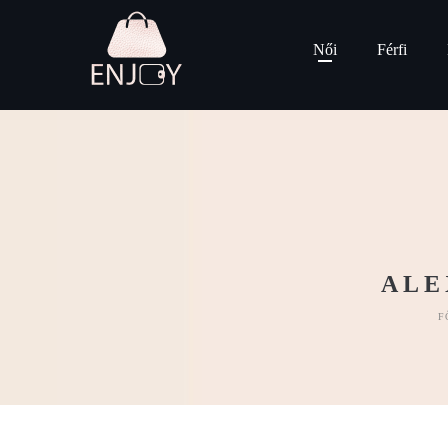
Női
Férfi
ALE
F