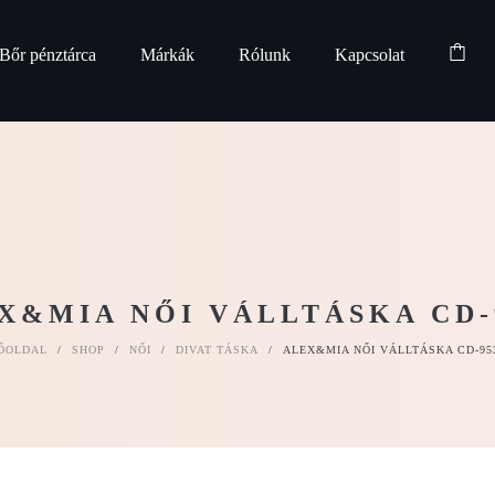
Bőr pénztárca
Márkák
Rólunk
Kapcsolat
X&MIA NŐI VÁLLTÁSKA CD-
ŐOLDAL
/
SHOP
/
NŐI
/
DIVAT TÁSKA
/
ALEX&MIA NŐI VÁLLTÁSKA CD-95