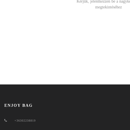
Kérjük, jelentkezzen be a nagyk
megtekintéséhez
ENJOY BAG
+36302238819