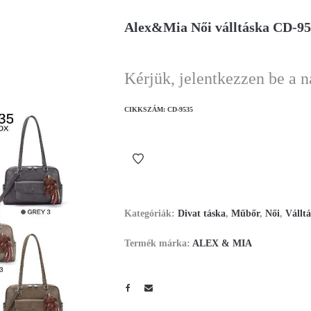
Alex&Mia Női válltáska CD-9
Kérjük, jelentkezzen be a 
CIKKSZÁM:
CD-9535
Kategóriák:
Divat táska
,
Műbőr
,
Női
,
Vállt
Termék márka:
ALEX & MIA