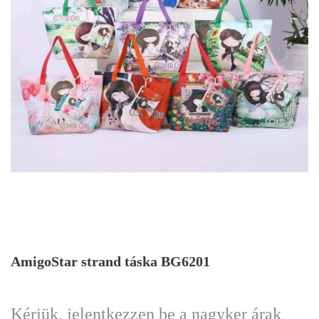
AmigoStar strand táska BG6201
Kérjük, jelentkezzen be a nagyker árak