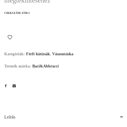
megtekintéséhez
CIKKSZÁM:
6768-1
Kategóriák:
Férfi hátizsák
,
Vászontáska
Termék márka:
Baci&Abbracci
Leírás