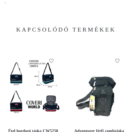
–
KAPCSOLÓDÓ TERMÉKEK
Étel hordozó táska CW5250
Adventurer férfi combtáska