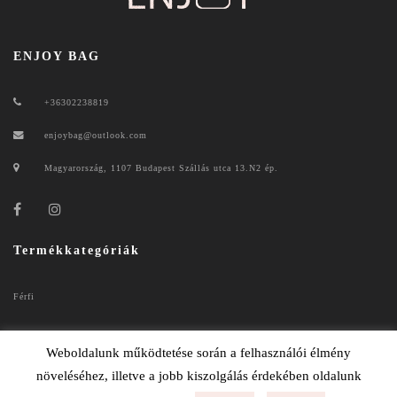
ENJOY BAG
+36302238819
enjoybag@outlook.com
Magyarország, 1107 Budapest Szállás utca 13.N2 ép.
Termékkategóriák
Férfi
Női
Weboldalunk működtetése során a felhasználói élmény
növeléséhez, illetve a jobb kiszolgálás érdekében oldalunk