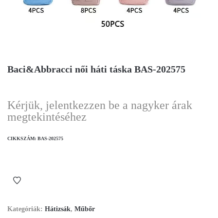
Baci&Abbracci női háti táska BAS-202575
Kérjük, jelentkezzen be a nagyker árak
megtekintéséhez
CIKKSZÁM:
BAS-202575
Kategóriák:
Hátizsák
,
Műbőr