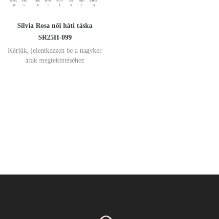
Silvia Rosa női háti táska
SR25H-099
Kérjük, jelentkezzen be a nagyker
árak megtekintéséhez