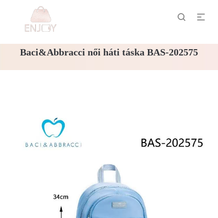
Baci&Abbracci női háti táska BAS-202575