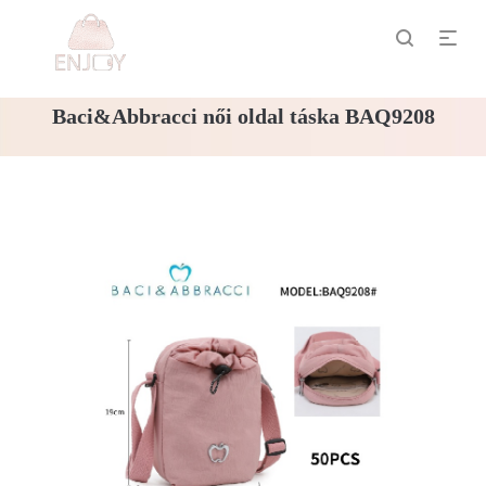
Baci&Abbracci női oldal táska BAQ9208