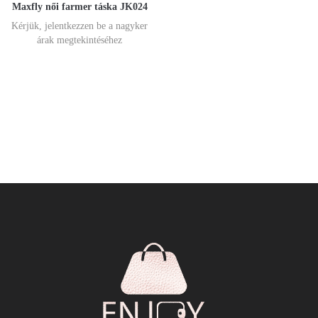
Maxfly női farmer táska JK024
Kérjük, jelentkezzen be a nagyker
árak megtekintéséhez