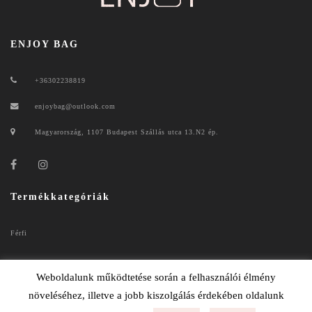
ENJOY BAG
+36302238819
enjoybag@outlook.com
Magyarország, 1107 Budapest Szállás utca 13.N2 ép.
Termékkategóriák
Férfi
Női
Weboldalunk működtetése során a felhasználói élmény
növeléséhez, illetve a jobb kiszolgálás érdekében oldalunk