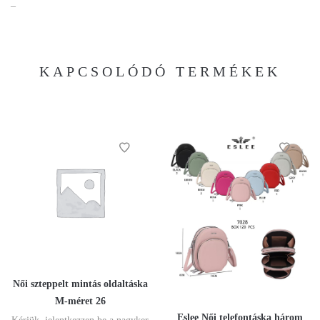
–
KAPCSOLÓDÓ TERMÉKEK
Női szteppelt mintás oldaltáska
M-méret 26
Eslee Női telefontáska három