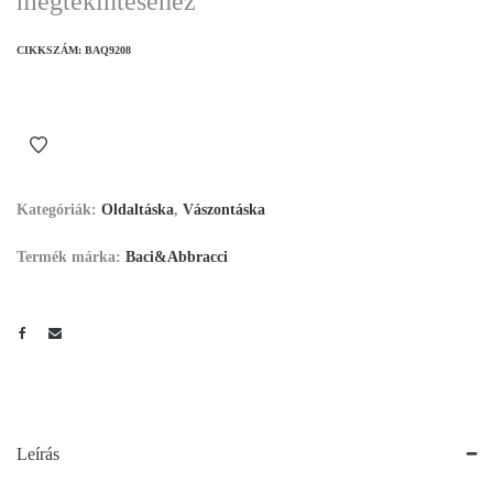
megtekintéséhez
CIKKSZÁM:
BAQ9208
Kategóriák:
Oldaltáska
,
Vászontáska
Termék márka:
Baci&Abbracci
Leírás