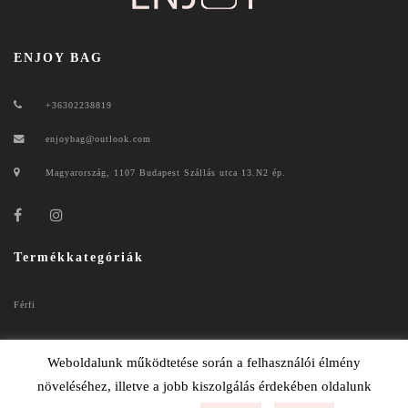
ENJOY BAG
+36302238819
enjoybag@outlook.com
Magyarország, 1107 Budapest Szállás utca 13.N2 ép.
Termékkategóriák
Férfi
Női
Weboldalunk működtetése során a felhasználói élmény
növeléséhez, illetve a jobb kiszolgálás érdekében oldalunk