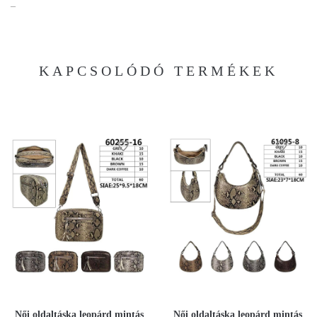
–
KAPCSOLÓDÓ TERMÉKEK
Női oldaltáska leopárd mintás
Női oldaltáska leopárd mintás