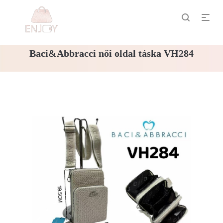
Baci&Abbracci női oldal táska VH284