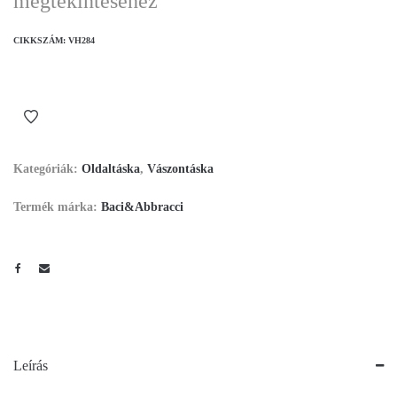
megtekintéséhez
CIKKSZÁM:
VH284
Kategóriák:
Oldaltáska
,
Vászontáska
Termék márka:
Baci&Abbracci
Leírás