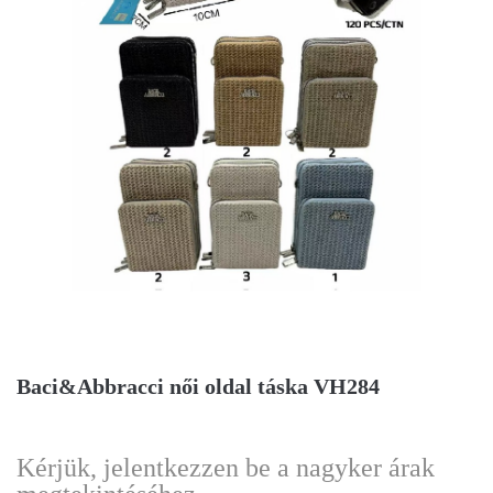
Baci&Abbracci női oldal táska VH284
Kérjük, jelentkezzen be a nagyker árak