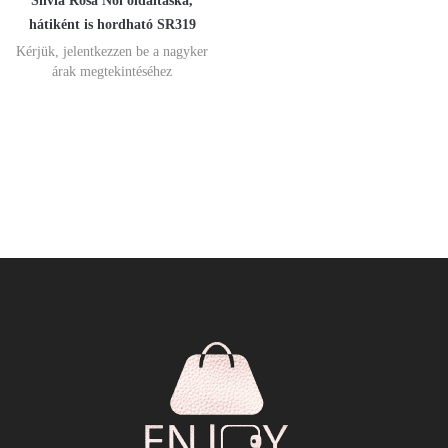
Silvia Rosa Női oldaltáska,
hátiként is hordható SR319
Kérjük, jelentkezzen be a nagyker
árak megtekintéséhez