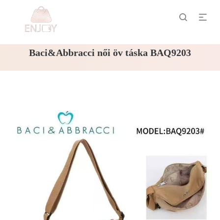
Baci&Abbracci női öv táska BAQ9203