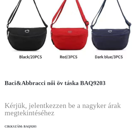
Baci&Abbracci női öv táska BAQ9203
Kérjük, jelentkezzen be a nagyker árak
megtekintéséhez
CIKKSZÁM:
BAQ9203