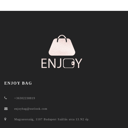
ENJOY BAG
+36302238819
enjoybag@outlook.com
Magyarország, 1107 Budapest Szállás utca 13.N2 ép.