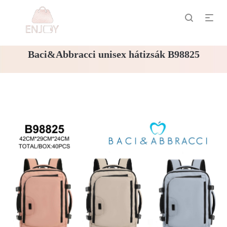
Baci&Abbracci unisex hátizsák B98825