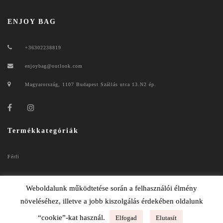
ENJOY BAG
+36302238819
enjoybag@outlook.com
Magyarország, 1107 Budapest Szállás utca 13.N2 ép.
Termékkategóriák
Férfi
Női
Weboldalunk működtetése során a felhasználói élmény
növeléséhez, illetve a jobb kiszolgálás érdekében oldalunk
“cookie”-kat használ.
Elfogad
Elutasít