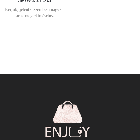
70x33x36 AT523-L
Kérjük, jelentkezzen be a nagyker
árak megtekintéséhez