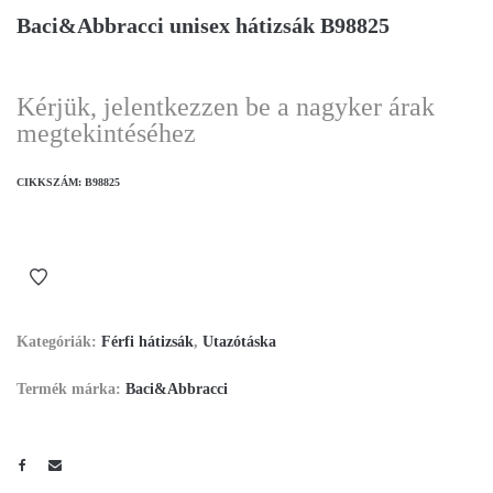
Baci&Abbracci unisex hátizsák B98825
Kérjük, jelentkezzen be a nagyker árak
megtekintéséhez
CIKKSZÁM:
B98825
Kategóriák:
Férfi hátizsák
,
Utazótáska
Termék márka:
Baci&Abbracci