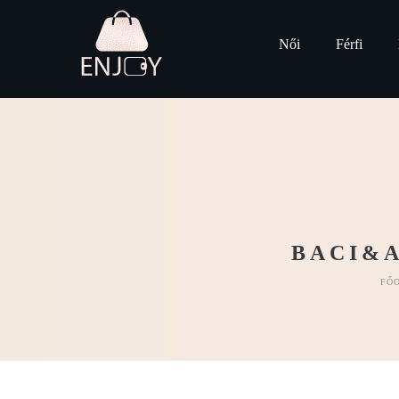
Női
Férfi
BACI&A
FŐ