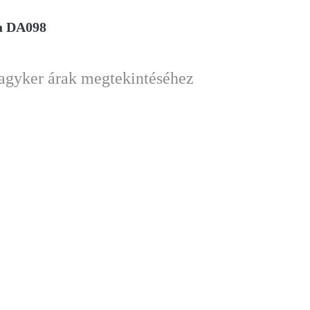
a DA098
nagyker árak megtekintéséhez