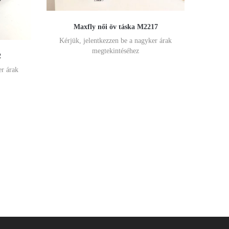
Maxfly női öv táska M2217
Kérjük, jelentkezzen be a nagyker árak
megtekintéséhez
2
er árak