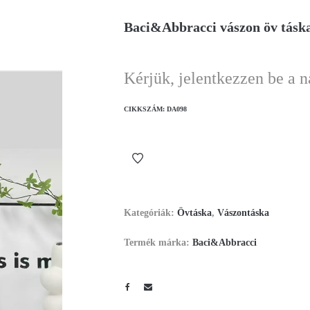
Baci&Abbracci vászon öv tásk
Kérjük, jelentkezzen be a 
CIKKSZÁM:
DA098
Kategóriák:
Övtáska
,
Vászontáska
Termék márka:
Baci&Abbracci