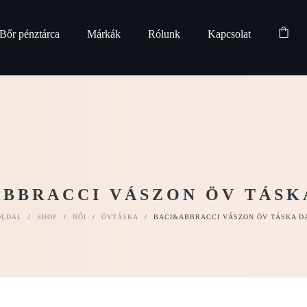
Bőr pénztárca
Márkák
Rólunk
Kapcsolat
BBRACCI VÁSZON ÖV TÁSK
OLDAL
/
SHOP
/
NŐI
/
ÖVTÁSKA
/
BACI&ABBRACCI VÁSZON ÖV TÁSKA D