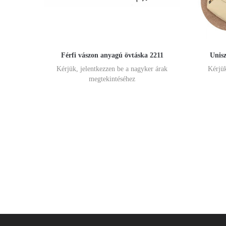
Férfi vászon anyagú övtáska 2211
Unisz
Kérjük, jelentkezzen be a nagyker árak
Kérjük
megtekintéséhez