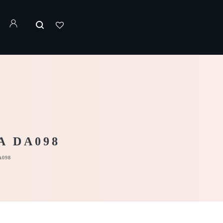
A DA098
A098