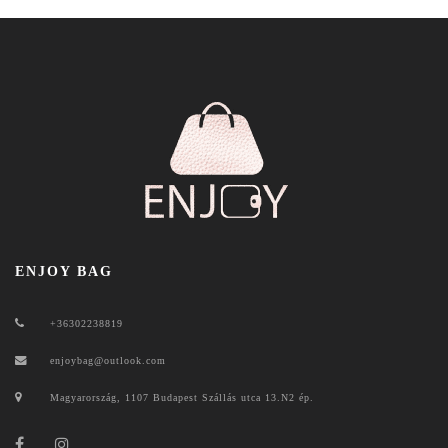
ENJOY BAG
+36302238819
enjoybag@outlook.com
Magyarország, 1107 Budapest Szállás utca 13.N2 ép.