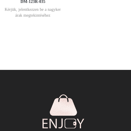
DM-123R-035
Kérjük, jelentkezzen be a nagyker
árak megtekintéséhez