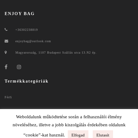
ENJOY BAG
+36302238819
enjoybag@outlook.com
Magyarország, 1107 Budapest Szállás utca 13.N2 ép.
Termékkategóriák
Férfi
Női
Weboldalunk működtetése során a felhasználói élmény
növeléséhez, illetve a jobb kiszolgálás érdekében oldalunk
“cookie”-kat használ.
Elfogad
Elutasít