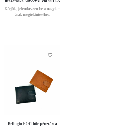
utazótáska 50x22x31 cm 9012-5
Kérjük, jelentkezzen be a nagyker
árak megtekintéséhez
Bellugio Férfi bőr pénztárca