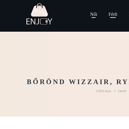
Női
Férfi
BŐRÖND WIZZAIR, RY
FŐOLDAL
/
SHOP