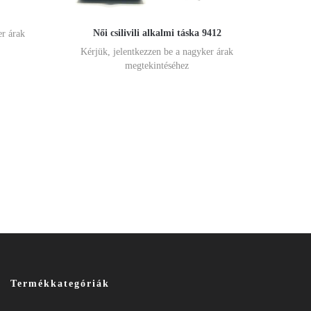
Női csilivili alkalmi táska 9412
er árak
Kérjük, jelentkezzen be a nagyker árak
megtekintéséhez
Termékkategóriák