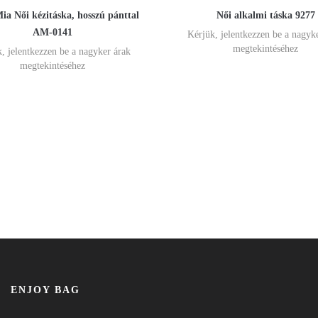
a Női kézitáska, hosszú pánttal
Női alkalmi táska 9277
AM-0141
Kérjük, jelentkezzen be a nagyk
megtekintéséhez
, jelentkezzen be a nagyker árak
megtekintéséhez
ENJOY BAG