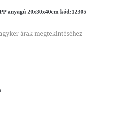
ű PP anyagú 20x30x40cm kód:12305
nagyker árak megtekintéséhez
i