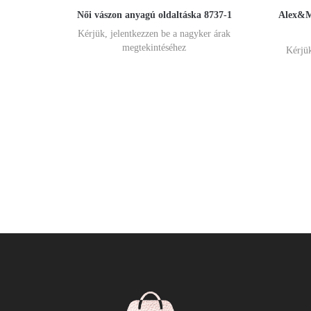
Női vászon anyagú oldaltáska 8737-1
Alex&Mi
Kérjük, jelentkezzen be a nagyker árak
megtekintéséhez
Kérjük