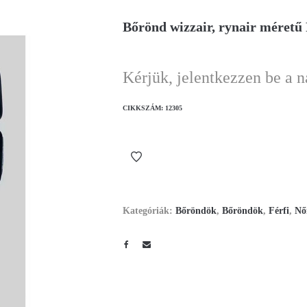
Bőrönd wizzair, rynair méret
Kérjük, jelentkezzen be a 
CIKKSZÁM:
12305
Kategóriák:
Bőröndök
,
Bőröndök
,
Férfi
,
Nő