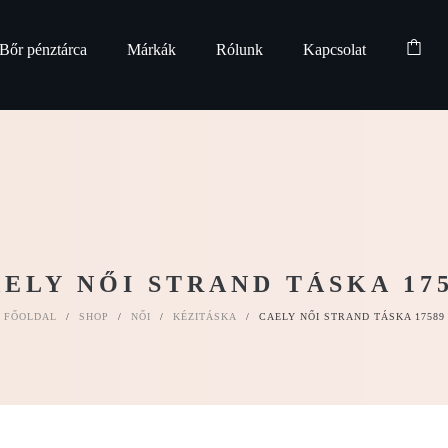
Bőr pénztárca
Márkák
Rólunk
Kapcsolat
ELY NŐI STRAND TÁSKA 17
FŐOLDAL
/
SHOP
/
NŐI
/
KÉZITÁSKA
/
CAELY NŐI STRAND TÁSKA 17589