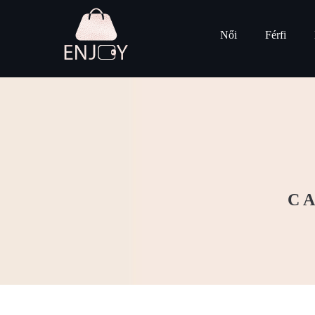
Női
Férfi
CA