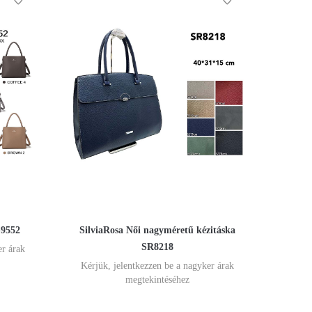
-9552
SilviaRosa Női nagyméretű kézitáska
SR8218
er árak
Kérjük, jelentkezzen be a nagyker árak
megtekintéséhez