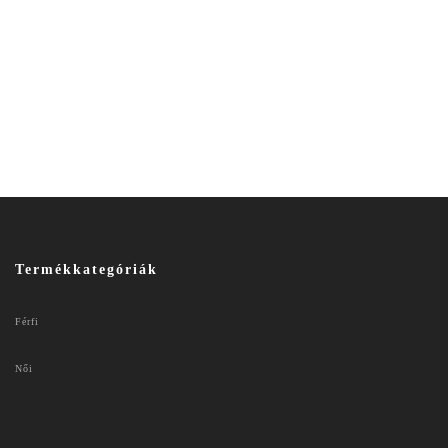
Termékkategóriák
Férfi
Női