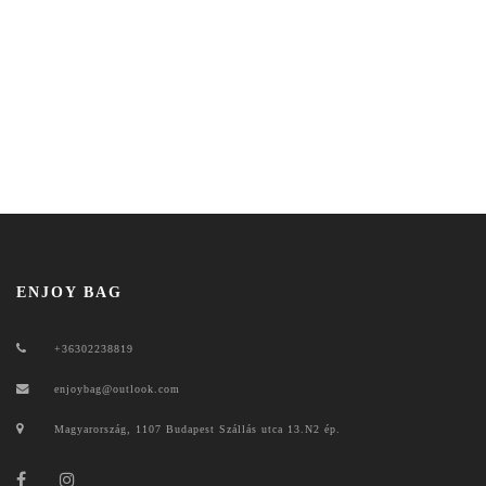
ENJOY BAG
+36302238819
enjoybag@outlook.com
Magyarország, 1107 Budapest Szállás utca 13.N2 ép.