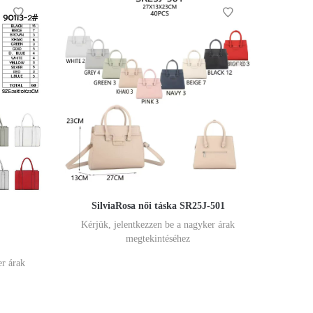
SilviaRosa női táska SR25J-501
Kérjük, jelentkezzen be a nagyker árak
megtekintéséhez
er árak