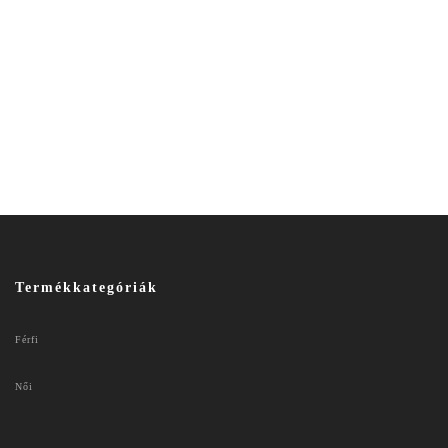
Termékkategóriák
Férfi
Női