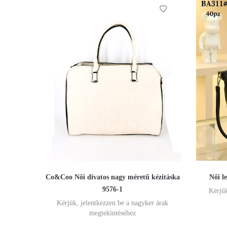
Co&Coo Női divatos nagy méretű kézitáska
Női l
9576-1
Kérjük
Kérjük, jelentkezzen be a nagyker árak
megtekintéséhez