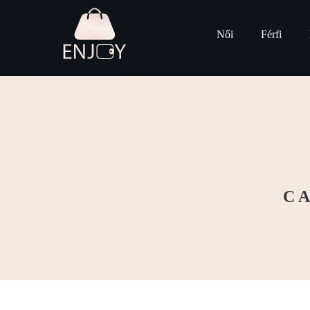
Női
Férfi
CA