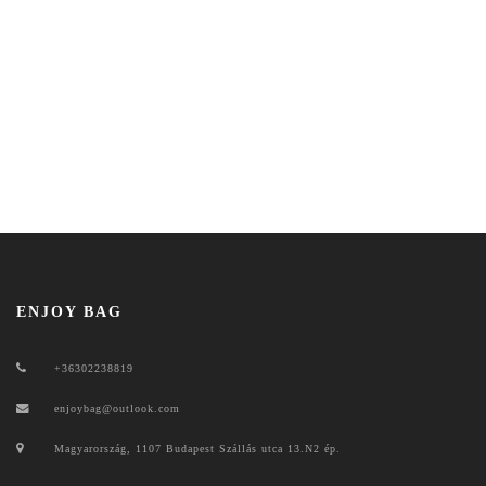
ENJOY BAG
+36302238819
enjoybag@outlook.com
Magyarország, 1107 Budapest Szállás utca 13.N2 ép.