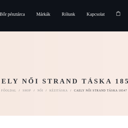
Bőr pénztárca
Márkák
Rólunk
Kapcsolat
ELY NŐI STRAND TÁSKA 18
FŐOLDAL
/
SHOP
/
NŐI
/
KÉZITÁSKA
/
CAELY NŐI STRAND TÁSKA 18547