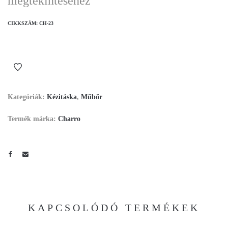
megtekintéséhez
CIKKSZÁM:
CH-23
Kategóriák:
Kézitáska
,
Műbőr
Termék márka:
Charro
KAPCSOLÓDÓ TERMÉKEK