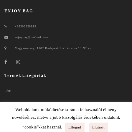
ENJOY BAG
+36302238819
enjoybag@outlook.com
Magyarország, 1107 Budapest Szállás utca 13.N2 ép.
Termékkategóriák
Férfi
Női
Weboldalunk működtetése során a felhasználói élmény
növeléséhez, illetve a jobb kiszolgálás érdekében oldalunk
“cookie”-kat használ.
Elfogad
Elutasít
ENJOYBAG 2020