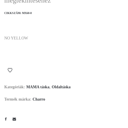
megtekintéséhez
CIKKSZÁM:
MX60-8
NO YELLOW
Kategóriák:
MAMA táska
,
Oldaltáska
Termék márka:
Charro