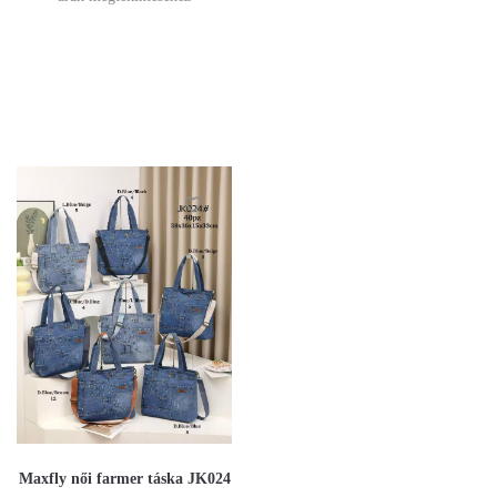
Maxfly női farmer táska JK024