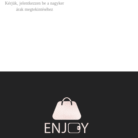
Kérjük, jelentkezzen be a nagyker
árak megtekintéséhez