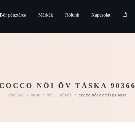
Bőr pénztárca
Márkák
Rólunk
Kapcsolat
COCCO NŐI ÖV TÁSKA 9036
FŐOLDAL
/
SHOP
/
NŐI
/
MŰBŐR
/
COCCO NŐI ÖV TÁSKA 90366