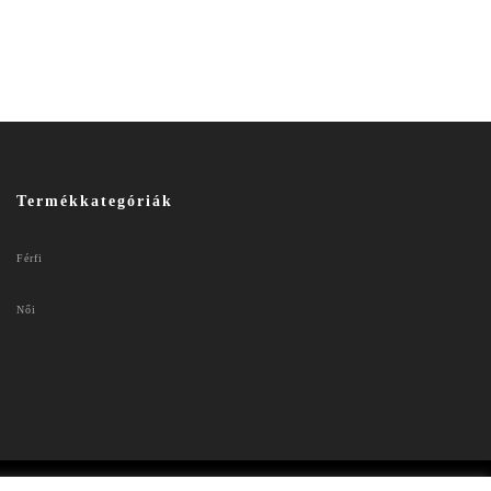
Termékkategóriák
Férfi
Női