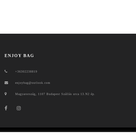
ENJOY BAG
+36302238819
enjoybag@outlook.com
Magyarország, 1107 Budapest Szállás utca 13.N2 ép.
ENJOYBAG 2020