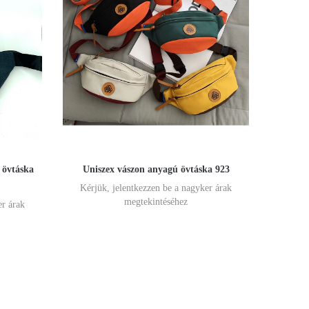
 övtáska
Uniszex vászon anyagú övtáska 923
Kérjük, jelentkezzen be a nagyker árak
megtekintéséhez
er árak