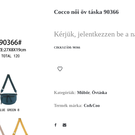
Cocco női öv táska 90366
Kérjük, jelentkezzen be a 
CIKKSZÁM:
90366
Kategóriák:
Műbőr
,
Övtáska
Termék márka:
Co&Coo