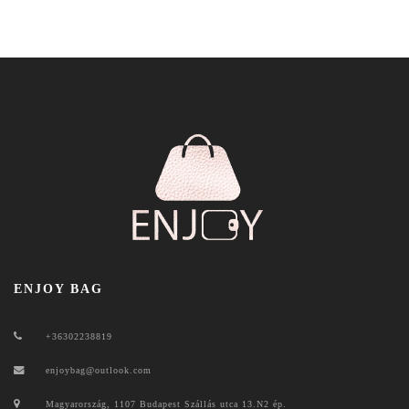
ENJOY BAG
+36302238819
enjoybag@outlook.com
Magyarország, 1107 Budapest Szállás utca 13.N2 ép.