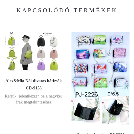
KAPCSOLÓDÓ TERMÉKEK
Alex&Mia Női divatos hátizsák
CD-9158
Kérjük, jelentkezzen be a nagyker
árak megtekintéséhez