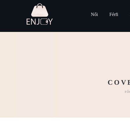
Női
Férfi
COV
FŐ