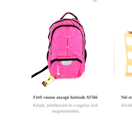
Férfi vászon anyagú hátizsák AT566
Női s
Kérjük, jelentkezzen be a nagyker árak
Kérjük
megtekintéséhez