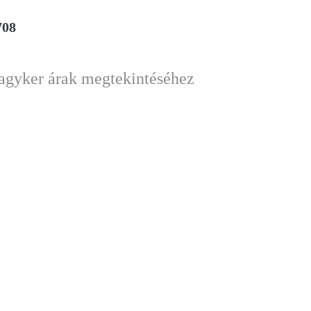
708
nagyker árak megtekintéséhez