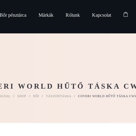
Bőr pénztárca
Márkák
Rólunk
Kapcsolat
ERI WORLD HŰTŐ TÁSKA CW
OLDAL
/
SHOP
/
NŐI
/
VÁSZONTÁSKA
/
COVERI WORLD HŰTŐ TÁSKA CW5