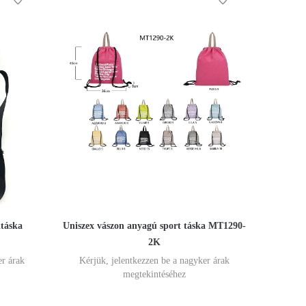
ltáska
Uniszex vászon anyagú sport táska MT1290-
2K
er árak
Kérjük, jelentkezzen be a nagyker árak
megtekintéséhez