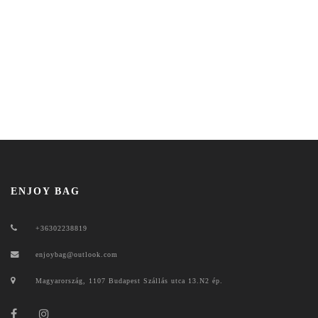
ENJOY BAG
+36302238819
enjoybag@outlook.com
Magyarország, 1107 Budapest Szállás utca 13.N2 ép.