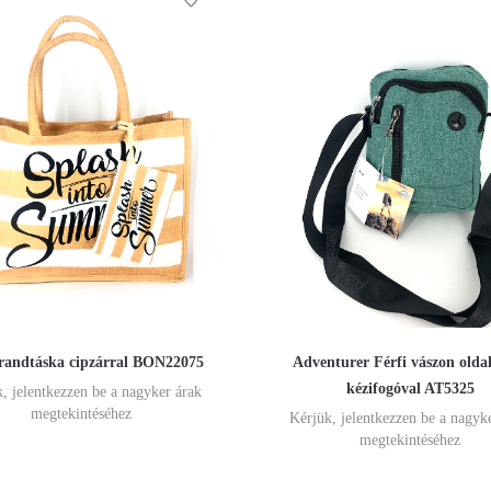
trandtáska cipzárral BON22075
Adventurer Férfi vászon olda
kézifogóval AT5325
, jelentkezzen be a nagyker árak
megtekintéséhez
Kérjük, jelentkezzen be a nagyk
megtekintéséhez