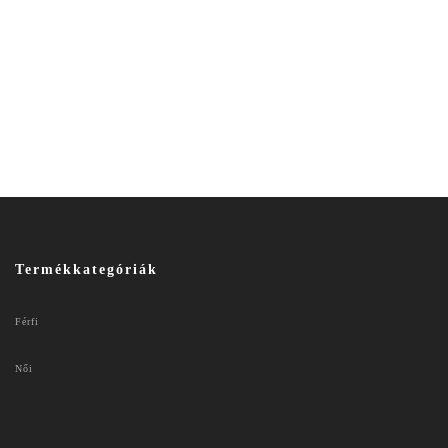
Termékkategóriák
Férfi
Női