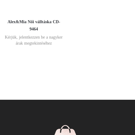
Alex&Mia Női válltáska CD-
9464
Kérjük, jelentkezzen be a nagyker
árak megtekintéséhez