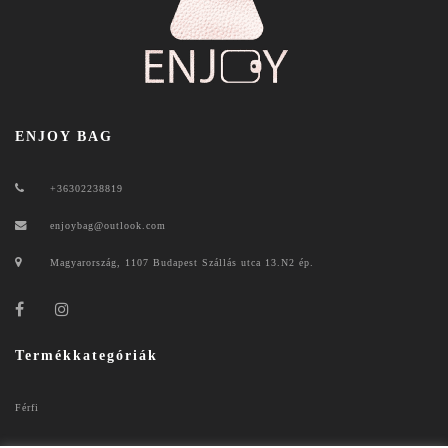
ENJOY BAG
+36302238819
enjoybag@outlook.com
Magyarország, 1107 Budapest Szállás utca 13.N2 ép.
Termékkategóriák
Férfi