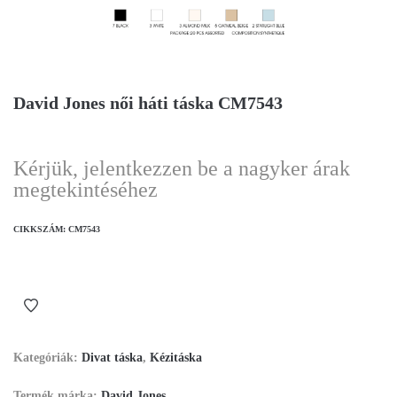
David Jones női háti táska CM7543
Kérjük, jelentkezzen be a nagyker árak
megtekintéséhez
CIKKSZÁM:
CM7543
Kategóriák:
Divat táska
,
Kézitáska
Termék márka:
David Jones