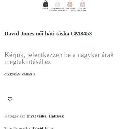
David Jones női háti táska CM8453
Kérjük, jelentkezzen be a nagyker árak
megtekintéséhez
CIKKSZÁM:
CM6908-3
Kategóriák:
Divat táska
,
Hátizsák
Termék márka:
David Jones