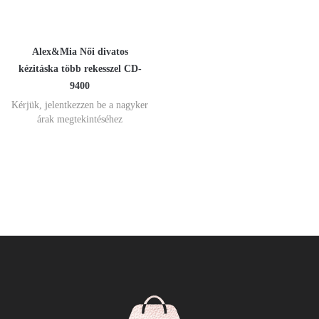
Alex&Mia Női divatos
kézitáska több rekesszel CD-
9400
Kérjük, jelentkezzen be a nagyker
árak megtekintéséhez