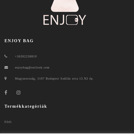
ENJOY BAG
+36302238819
enjoybag@outlook.com
Magyarország, 1107 Budapest Szállás utca 13.N2 ép.
Termékkategóriák
Férfi