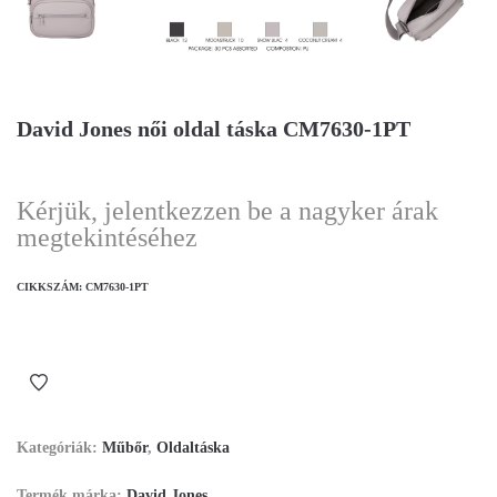
David Jones női oldal táska CM7630-1PT
Kérjük, jelentkezzen be a nagyker árak
megtekintéséhez
CIKKSZÁM:
CM7630-1PT
Kategóriák:
Műbőr
,
Oldaltáska
Termék márka:
David Jones