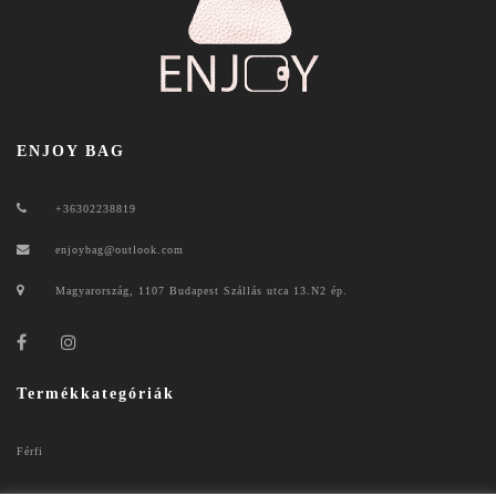
ENJOY BAG
+36302238819
enjoybag@outlook.com
Magyarország, 1107 Budapest Szállás utca 13.N2 ép.
Termékkategóriák
Férfi