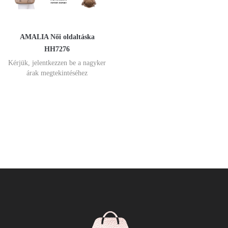
AMALIA Női oldaltáska
HH7276
Kérjük, jelentkezzen be a nagyker
árak megtekintéséhez