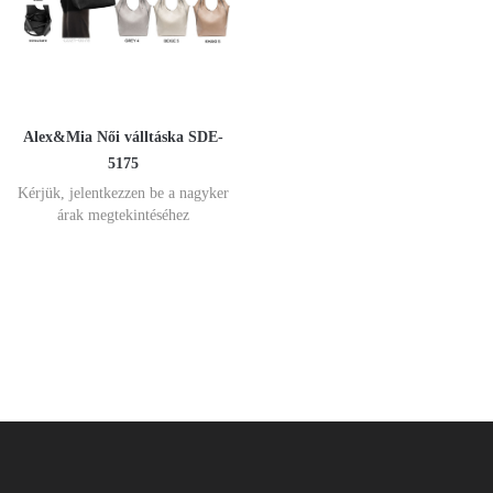
Alex&Mia Női válltáska SDE-
5175
Kérjük, jelentkezzen be a nagyker
árak megtekintéséhez