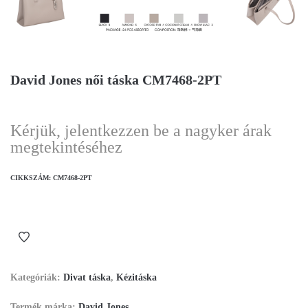
David Jones női táska CM7468-2PT
Kérjük, jelentkezzen be a nagyker árak
megtekintéséhez
CIKKSZÁM:
CM7468-2PT
Kategóriák:
Divat táska
,
Kézitáska
Termék márka:
David Jones