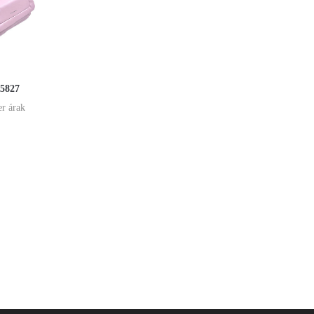
R5827
er árak