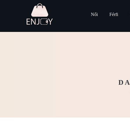
Női
Férfi
DA