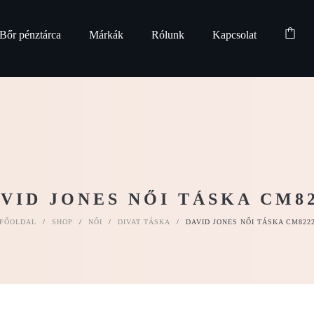
Bőr pénztárca
Márkák
Rólunk
Kapcsolat
VID JONES NŐI TÁSKA CM8
FŐOLDAL
/
SHOP
/
NŐI
/
DIVAT TÁSKA
/
DAVID JONES NŐI TÁSKA CM822