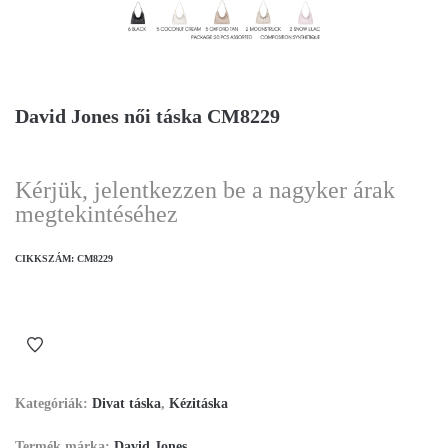
David Jones női táska CM8229
Kérjük, jelentkezzen be a nagyker árak
megtekintéséhez
CIKKSZÁM:
CM8229
Kategóriák:
Divat táska
,
Kézitáska
Termék márka:
David Jones