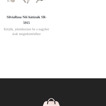
SilviaRosa Női hátizsák SR-
5915
Kérjük, jelentkezzen be a nagyker
árak megtekintéséhez