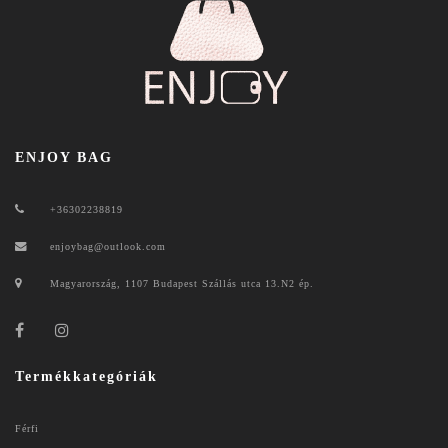
ENJOY BAG
+36302238819
enjoybag@outlook.com
Magyarország, 1107 Budapest Szállás utca 13.N2 ép.
Termékkategóriák
Férfi