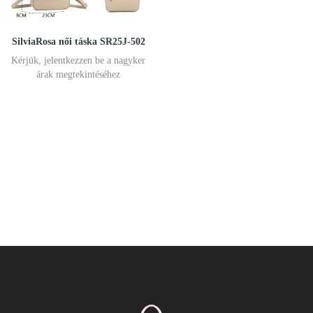
SilviaRosa női táska SR25J-502
Kérjük, jelentkezzen be a nagyker
árak megtekintéséhez