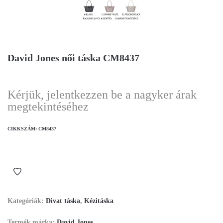
David Jones női táska CM8437
Kérjük, jelentkezzen be a nagyker árak
megtekintéséhez
CIKKSZÁM:
CM8437
Kategóriák:
Divat táska
,
Kézitáska
Termék márka:
David Jones