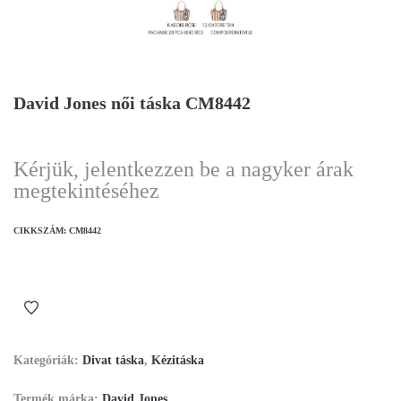
David Jones női táska CM8442
Kérjük, jelentkezzen be a nagyker árak
megtekintéséhez
CIKKSZÁM:
CM8442
Kategóriák:
Divat táska
,
Kézitáska
Termék márka:
David Jones