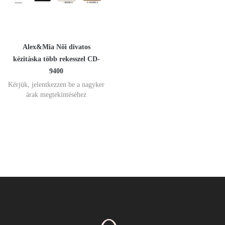
Alex&Mia Női divatos
kézitáska több rekesszel CD-
9400
Kérjük, jelentkezzen be a nagyker
árak megtekintéséhez