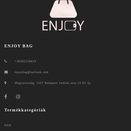
ENJOY BAG
+36302238819
enjoybag@outlook.com
Magyarország, 1107 Budapest Szállás utca 13.N2 ép.
Termékkategóriák
Férfi