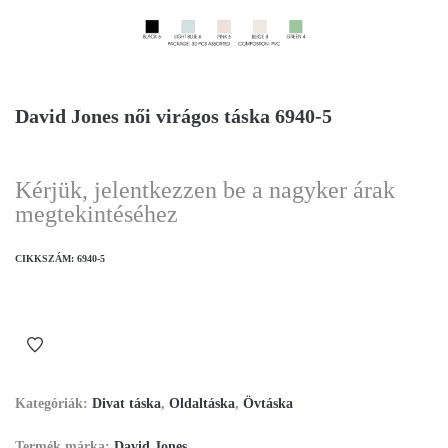
David Jones női virágos táska 6940-5
Kérjük, jelentkezzen be a nagyker árak
megtekintéséhez
CIKKSZÁM:
6940-5
Kategóriák:
Divat táska
,
Oldaltáska
,
Övtáska
Termék márka:
David Jones