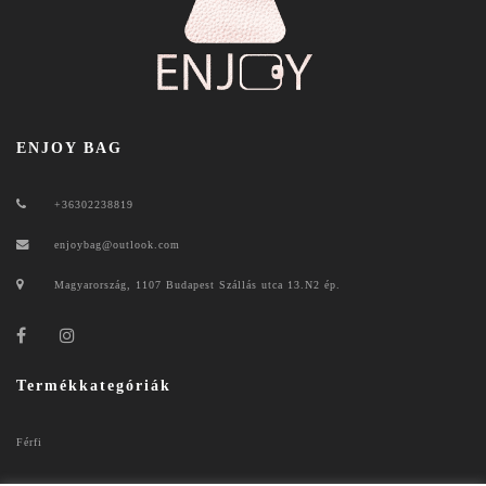
ENJOY BAG
+36302238819
enjoybag@outlook.com
Magyarország, 1107 Budapest Szállás utca 13.N2 ép.
Termékkategóriák
Férfi