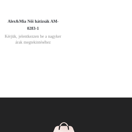
Alex&Mia Női hátizsák AM-
0283-1
Kérjük, jelentkezzen be a nagyker
árak megtekintéséhez