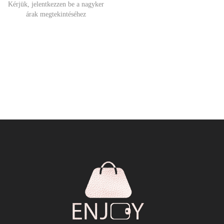
Kérjük, jelentkezzen be a nagyker
árak megtekintéséhez