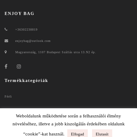
ENJOY BAG
+36302238819
enjoybag@outlook.com
Magyarország, 1107 Budapest Szállás utca 13.N2 ép.
Termékkategóriák
Férfi
Női
Weboldalunk működtetése során a felhasználói élmény
növeléséhez, illetve a jobb kiszolgálás érdekében oldalunk
“cookie”-kat használ.
Elfogad
Elutasít