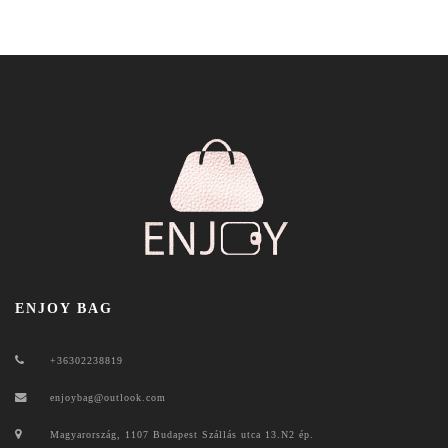
ENJOY BAG
+36302238819
enjoybag@outlook.com
Magyarország, 1107 Budapest Szállás utca 13.N2 ép.