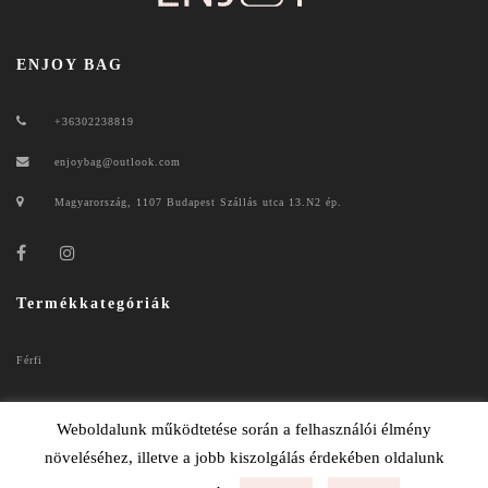
ENJOY BAG
+36302238819
enjoybag@outlook.com
Magyarország, 1107 Budapest Szállás utca 13.N2 ép.
Termékkategóriák
Férfi
Női
Weboldalunk működtetése során a felhasználói élmény
növeléséhez, illetve a jobb kiszolgálás érdekében oldalunk