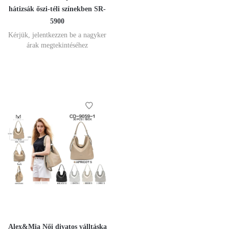
hátizsák őszi-téli színekben SR-
5900
Kérjük, jelentkezzen be a nagyker
árak megtekintéséhez
Alex&Mia Női divatos válltáska